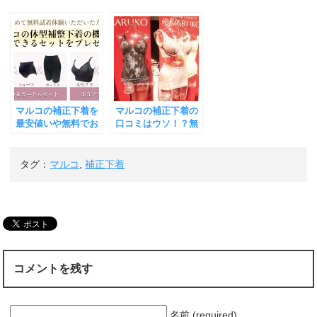
マルコの補正下着を
マルコの補正下着の
最安値いや無料でお
口コミはウソ！？無
試しする方法が今だ
料体験してみた！本
けある！？
当に効果があるの
か？
タグ：
マルコ
,
補正下着
コメントを残す
名前 (required)