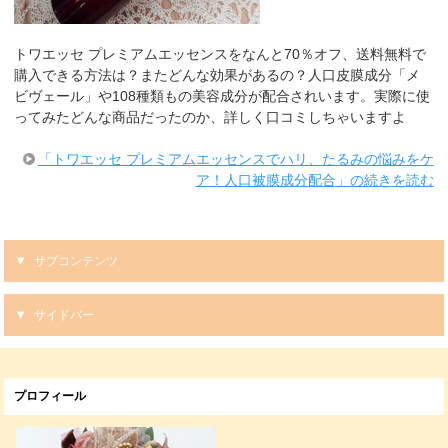
トワエッセ プレミアムエッセンスをなんと70％オフ、送料無料で
購入できる方法は？またどんな効果があるの？人口皮膜成分「メ
ビヴェール」や108種類もの美容成分が配合されいます。実際に使
ってみたどんな商品だったのか、詳しく口コミしちゃいますよ
「トワエッセ プレミアムエッセンスでハリ、たるみの悩みをケ
ア！人口被膜成分配合」の続きを読む
サブコンテンツ
サイドバー
プロフィール