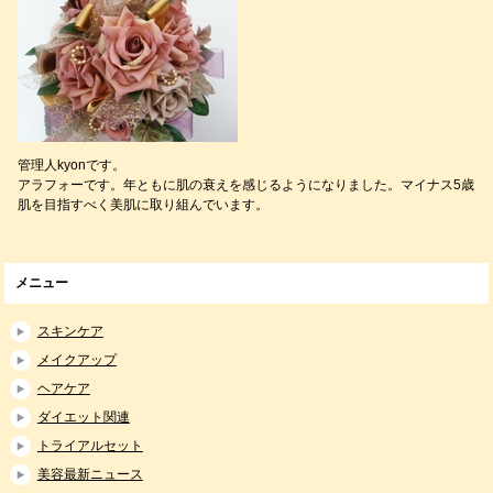
管理人kyonです。
アラフォーです。年ともに肌の衰えを感じるようになりました。マイナス5歳
肌を目指すべく美肌に取り組んでいます。
メニュー
スキンケア
メイクアップ
ヘアケア
ダイエット関連
トライアルセット
美容最新ニュース