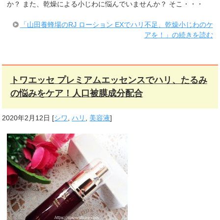
か？ また、乾燥による小じわに悩んでいませんか？ そこ・・・
「山田養蜂場のRJ ローション EXでハリ不足、乾燥小じわのケ
アを！」の続きを読む
トワエッセ プレミアムエッセンスでハリ、たるみ
の悩みをケア！人口被膜成分配合
2020年2月12日
[
シワ
,
ハリ
,
美容液
]