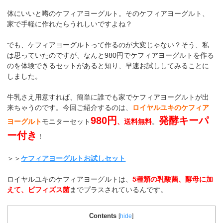
体にいいと噂のケフィアヨーグルト。そのケフィアヨーグルト、
家で手軽に作れたらうれしいですよね？
でも、ケフィアヨーグルトって作るのが大変じゃない？そう、私
は思っていたのですが、なんと980円でケフィアヨーグルトを作る
のを体験できるセットがあると知り、早速お試ししてみることに
しました。
牛乳さえ用意すれば、簡単に誰でも家でケフィアヨーグルトが出
来ちゃうのです。今回ご紹介するのは、
ロイヤルユキのケフィア
980円
発酵キーパ
ヨーグルト
モニターセット
、送料無料
。
ー付き
！
＞＞
ケフィアヨーグルトお試しセット
ロイヤルユキのケフィアヨーグルトは、
5種類の乳酸菌、酵母に加
えて、ビフィズス菌
までプラスされているんです。
Contents
[
hide
]