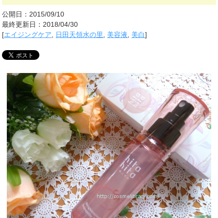
公開日：2015/09/10
最終更新日：2018/04/30
[
エイジングケア
,
日田天領水の里
,
美容液
,
美白
]