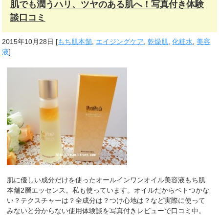
肌でも潤うハリ、ツヤのある肌へ！写真付き体験
談口コミ
2015年10月28日
[
もち肌本舗
,
エイジングケア
,
乾燥肌
,
化粧水
,
美容
液
]
肌に優しい成分だけを使ったオールインワンオイル美容液もち肌
本舗2層エッセンス。私も使っています。オイルだからベトつかな
い？テクスチャーは？全成分は？つけ心地は？など実際に使って
みないと分からない使用体験談を写真付きレビューで口コミ中。