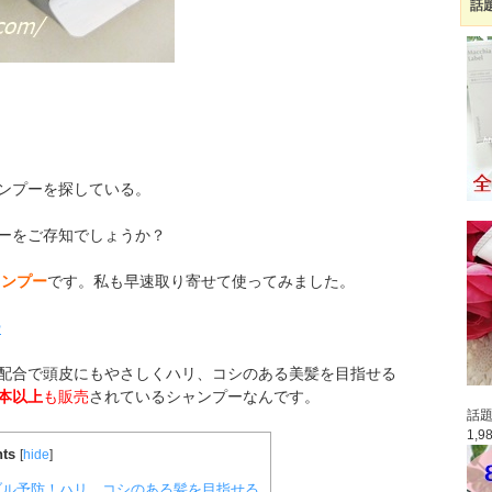
話
ンプーを探している。
ーをご存知でしょうか？
ャンプー
です。私も早速取り寄せて使ってみました。
ー
配合で頭皮にもやさしくハリ、コシのある美髪を目指せる
本以上
も販売
されているシャンプーなんです。
話題
1,
ts
[
hide
]
ル予防！ハリ、コシのある髪を目指せる