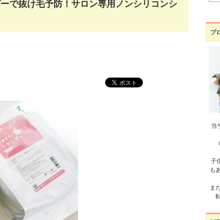
シャンプーで抜け毛予防！サロン専用ノンシリコンシ
プ
当
子
も
ま