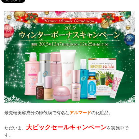
最先端美容成分の卵殻膜で有名な
アルマード
の化粧品。
大ビックセールキャンペーン
ただいま、
を実施中で
す。