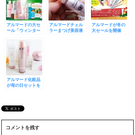
アルマードの大セ
アルマードチェル
アルマードが冬の
ール「ウィンター
ラーまつげ美容液
大セールを開催
ボーナスキャンペ
とマスカラが今だ
中！最大70％オフ
ーン」開催中
け25％オフセール
中 2017年
中
アルマード化粧品
が母の日セットを
最大50％オフ、お
得に発売中
コメントを残す