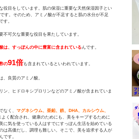
な役目をしています。肌の保湿に重要な天然保湿因子とい
んです。そのため、アミノ酸が不足すると肌の水分が不足
です。
要不可欠な重要な役目を果たしています。
酸は、
すっぽんの
中に豊富に含まれている
んです。
91倍
酢の
も含まれているといわれています。
は、良質のアミノ酸。
リン、ヒドロキシプロリンなどのアミノ酸が含まれていま
でなく、
マグネシウム、亜鉛、鉄、DHA、カルシウム、
スよく配合され、健康のためにも、美をキープするために
美に気を使っている人はすでにすっぽん生活を始めている
のは高価だし、調理も難しい。そこで、美を追求する人が
んです。