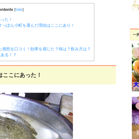
ontents
[
hide
]
あった！
すっぽん小町を選んだ理由はここにあり！
一
た感想を口コミ！効果を感じた？味は？飲み方は？
はある！？
はここにあった！