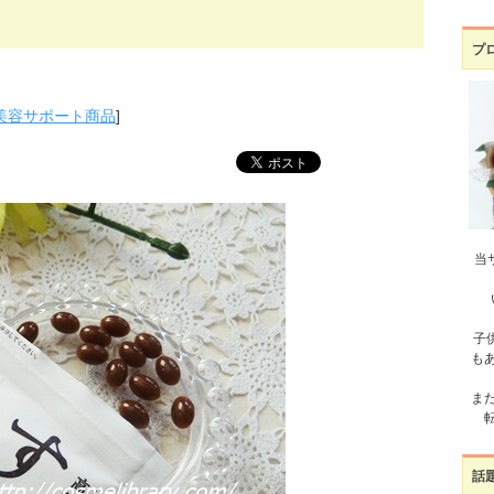
プ
美容サポート商品
]
当
子
も
ま
話