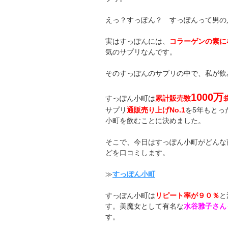
えっ？すっぽん？ すっぽんって男の
実はすっぽんには、
コラーゲンの素に
気のサプリなんです。
そのすっぽんのサプリの中で、私が飲
1000万
すっぽん小町は
累計販売数
サプリ
通販売り上げNo.1
を5年もとっ
小町を飲むことに決めました。
そこで、今日はすっぽん小町がどんな
どを口コミします。
≫
すっぽん小町
すっぽん小町は
リピート率が９０％
と
す。美魔女として有名な
水谷雅子さん
す。