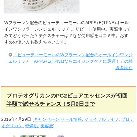
Wフラーレン配合のビューティーモールのAPPS+E(TPNA)オール
インワンフラーレンジェル リッチ 。リピート使用中。実際使って
みてどうだった？テクスチャーは？など使用感を口コミ中。おす
すめの使い方も教えちゃいます。
「ビューティーモールのWフラーレン配合のオールインワンジ
ェルリッチ APPS+E(TPNa)ならエイジングケアに最適！」の続
きを読む
プロテオグリカンのPG2ピュアエッセンスが初回
半額で試せるチャンス！5月9日まで
2016年4月29日
[
キャンペーン,セール情報
,
ジョイフルライフ
,
プロテ
オグリカン
,
乾燥肌
,
美容液
]