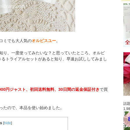
コミでも大人気の
オルビスユー
。
知り、一度使ってみたいな？と思っていたところ、オルビ
きるトライアルセットがあると知り、早速お試ししてみまし
,000円ジャスト、初回送料無料、30日間の返金保証付き
で買
話題
ったので、本品を使い始めました。
1,
ts
[
hide
]