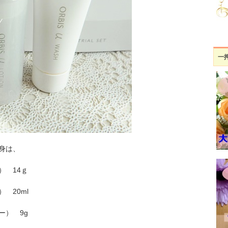
一
身は、
） 14ｇ
 20ml
ー） 9g