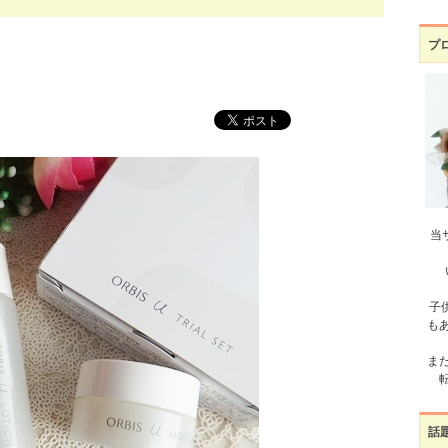
プ
当
子
も
ま
話