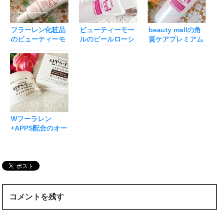
フラーレン化粧品
ビューティーモー
beauty mallの角
のビューティーモ
ルのピールローシ
質ケアプレミアム
ールのダブルフラ
ョンで角質ケア！
ピールローション
ーレンモイストUV
つるつる肌へ
でつるつる肌
ミルクは紫外線吸
へ！！
収剤不使用
Wフーラレン
+APPS配合のオー
ルインワンジェル
リッチで時短エイ
ジングケア
コメントを残す