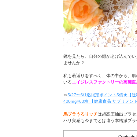
鏡を見たら、自分の顔が老け込んでい
ませんか？
私も若返りをすべく、体の中から、肌
いる
エイジレスファクトリーの高濃度
≫
5/27〜6/1迄限定ポイント5倍★
400mg×60粒 【健康食品 サプリメ
馬プラうるリッチ
は超高圧抽出プラセ
ハリ実感も今までとは違う本格派プラ
Contents