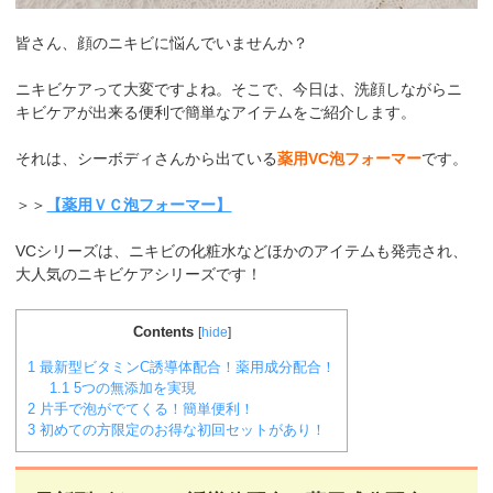
皆さん、顔のニキビに悩んでいませんか？
ニキビケアって大変ですよね。そこで、今日は、洗顔しながらニ
キビケアが出来る便利で簡単なアイテムをご紹介します。
それは、シーボディさんから出ている
薬用VC泡フォーマー
です。
＞＞
【薬用ＶＣ泡フォーマー】
VCシリーズは、ニキビの化粧水などほかのアイテムも発売され、
大人気のニキビケアシリーズです！
Contents
[
hide
]
1
最新型ビタミンC誘導体配合！薬用成分配合！
1.1
5つの無添加を実現
2
片手で泡がでてくる！簡単便利！
3
初めての方限定のお得な初回セットがあり！