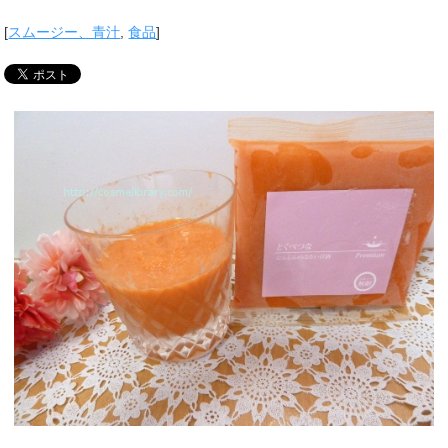
[
スムージー、青汁
,
食品
]