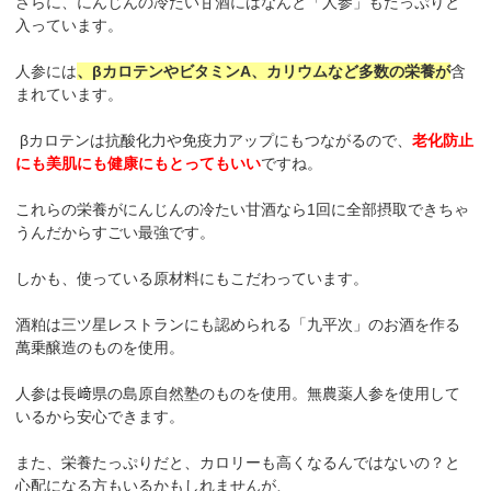
さらに、にんじんの冷たい甘酒にはなんと「人参」もたっぷりと
入っています。
人参には
、βカロテンやビタミンA、カリウムなど多数の栄養が
含
まれています。
βカロテンは抗酸化力や免疫力アップにもつながるので、
老化防止
にも美肌にも健康にもとってもいい
ですね。
これらの栄養がにんじんの冷たい甘酒なら1回に全部摂取できちゃ
うんだからすごい最強です。
しかも、使っている原材料にもこだわっています。
酒粕は三ツ星レストランにも認められる「九平次」のお酒を作る
萬乗醸造のものを使用。
人参は長﨑県の島原自然塾のものを使用。無農薬人参を使用して
いるから安心できます。
また、栄養たっぷりだと、カロリーも高くなるんではないの？と
心配になる方もいるかもしれませんが、