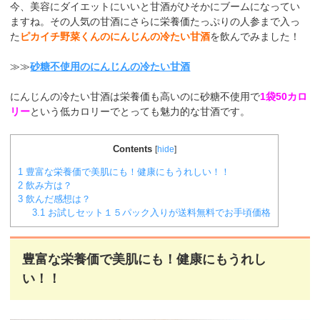
今、美容にダイエットにいいと甘酒がひそかにブームになってい
ますね。その人気の甘酒にさらに栄養価たっぷりの人参まで入っ
た
ピカイチ野菜くんのにんじんの冷たい甘酒
を飲んでみました！
≫≫
砂糖不使用のにんじんの冷たい甘酒
にんじんの冷たい甘酒は栄養価も高いのに砂糖不使用で
1袋50カロ
リー
という低カロリーでとっても魅力的な甘酒です。
Contents
[
hide
]
1
豊富な栄養価で美肌にも！健康にもうれしい！！
2
飲み方は？
3
飲んだ感想は？
3.1
お試しセット１５パック入りが送料無料でお手頃価格
豊富な栄養価で美肌にも！健康にもうれし
い！！