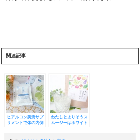
関連記事
ヒアルロン美潤サプ
わたしとよりそうス
リメントで体の内側
ムージーはホワイト
からハリのある肌を
チアシード入り。健
目指す使用体験
康にダイエットに最
記！！
適！