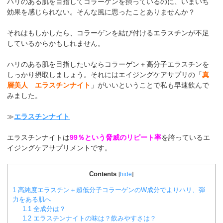
ハリのある肌を目指してコラーゲンを摂っているのに、いまいち
効果を感じられない。そんな風に思ったことありませんか？
それはもしかしたら、コラーゲンを結び付けるエラスチンが不足
しているからかもしれません。
ハリのある肌を目指したいならコラーゲン＋高分子エラスチンを
しっかり摂取しましょう。それにはエイジングケアサプリの「
真
層美人 エラスチンナイト
」がいいということで私も早速飲んで
みました。
≫
エラスチンナイト
エラスチンナイトは
99％という脅威のリピート率
を誇っているエ
イジングケアサプリメントです。
Contents
[
hide
]
1
高純度エラスチン＋超低分子コラーゲンのW成分でよりハリ、弾
力をある肌へ
1.1
全成分は？
1.2
エラスチンナイトの味は？飲みやすさは？