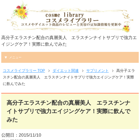
高分子エラスチン配合の真層美人 エラスチンナイトサプリで強力エ
イジングケア！実際に飲んでみた
メニュー
コスメライブラリー TOP
ダイエット関連
サプリメント
高分子エラ
スチン配合の真層美人 エラスチンナイトサプリで強力エイジングケア！実際
に飲んでみた
高分子エラスチン配合の真層美人 エラスチンナ
イトサプリで強力エイジングケア！実際に飲んで
みた
公開日：2015/11/10