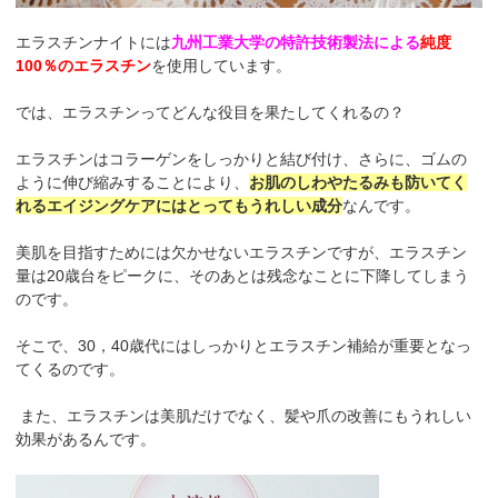
エラスチンナイトには
九州工業大学の特許技術製法による
純度
100％のエラスチン
を使用しています。
では、エラスチンってどんな役目を果たしてくれるの？
エラスチンはコラーゲンをしっかりと結び付け、さらに、ゴムの
ように伸び縮みすることにより、
お肌のしわやたるみも防いてく
れるエイジングケアにはとってもうれしい成分
なんです。
美肌を目指すためには欠かせないエラスチンですが、エラスチン
量は20歳台をピークに、そのあとは残念なことに下降してしまう
のです。
そこで、30，40歳代にはしっかりとエラスチン補給が重要となっ
てくるのです。
また、エラスチンは美肌だけでなく、髪や爪の改善にもうれしい
効果があるんです。