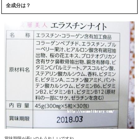
全成分は？
賞味期限が長いのもうれしいですね。