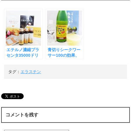
エテルノ濃縮プラ
青切りシークワー
センタ35000ドリ
サー100の効果、
ンクの口コミはウ
効能がすごい！驚
ソ！？実際に飲ん
きの栄養！実際に
タグ：
エラスチン
でみた
飲んでみた！
コメントを残す