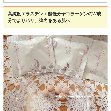
高純度エラスチン＋超低分子コラーゲンのW成
分でよりハリ、弾力をある肌へ