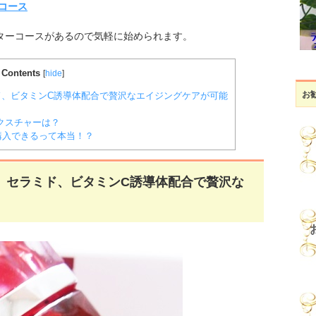
コース
ニターコースがあるので気軽に始められます。
Contents
[
hide
]
お
、ビタミンC誘導体配合で贅沢なエイジングケアが可能
クスチャーは？
購入できるって本当！？
、セラミド、ビタミンC誘導体配合で贅沢な