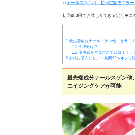
≫
ナールスユニバ 初回定期モニター
初回980円でお試しができる定期モ
1
最先端成分ナールスゲン他、セラミド
1.1
全成分は？
1.2
使用感を写真付きで口コミ！テ
2
お得に購入したい！初回92％オフで
最先端成分ナールスゲン他
エイジングケアが可能