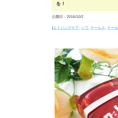
を！
公開日：2016/10/2
[
エイジングケア
,
シワ
,
ナールス
,
ナー