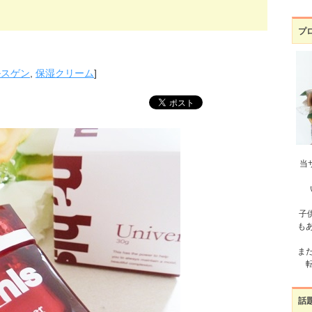
プ
ルスゲン
,
保湿クリーム
]
当
子
も
ま
話