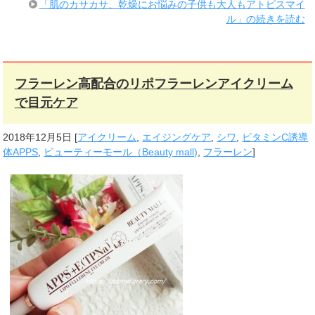
「肌のカサカサ、乾燥にお悩みの子供も大人もアトピスマイ
ル」の続きを読む
フラーレン高配合のリポフラーレンアイクリーム
で目元ケア
2018年12月5日
[
アイクリーム
,
エイジングケア
,
シワ
,
ビタミンC誘導
体APPS
,
ビューティーモール（Beauty mall)
,
フラーレン
]