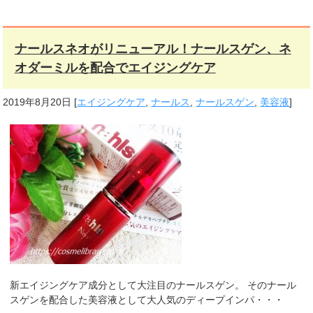
ナールスネオがリニューアル！ナールスゲン、ネ
オダーミルを配合でエイジングケア
2019年8月20日
[
エイジングケア
,
ナールス
,
ナールスゲン
,
美容液
]
新エイジングケア成分として大注目のナールスゲン。 そのナール
スゲンを配合した美容液として大人気のディープインパ・・・