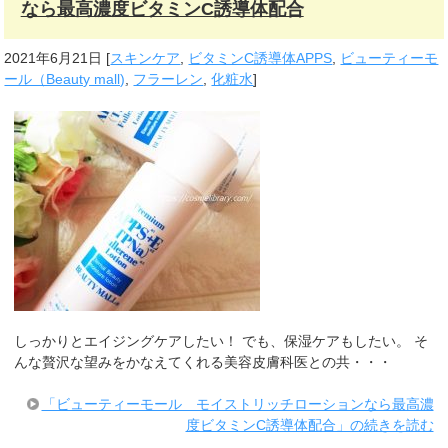
なら最高濃度ビタミンC誘導体配合
2021年6月21日
[
スキンケア
,
ビタミンC誘導体APPS
,
ビューティーモ
ール（Beauty mall)
,
フラーレン
,
化粧水
]
しっかりとエイジングケアしたい！ でも、保湿ケアもしたい。 そ
んな贅沢な望みをかなえてくれる美容皮膚科医との共・・・
「ビューティーモール モイストリッチローションなら最高濃
度ビタミンC誘導体配合」の続きを読む