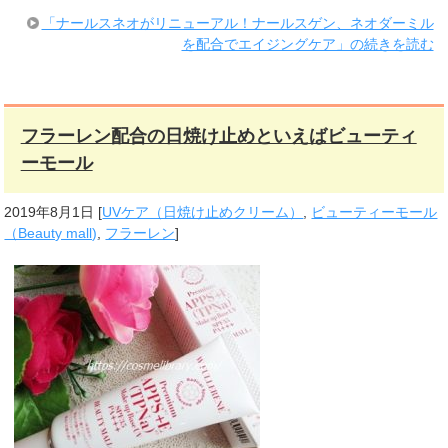
「ナールスネオがリニューアル！ナールスゲン、ネオダーミル
を配合でエイジングケア」の続きを読む
フラーレン配合の日焼け止めといえばビューティ
ーモール
2019年8月1日
[
UVケア（日焼け止めクリーム）
,
ビューティーモール
（Beauty mall)
,
フラーレン
]