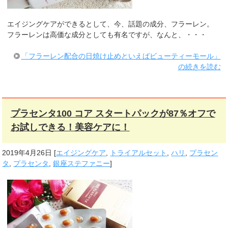
エイジングケアができるとして、今、話題の成分、フラーレン。
フラーレンは高価な成分としても有名ですが、なんと、・・・
「フラーレン配合の日焼け止めといえばビューティーモール」
の続きを読む
プラセンタ100 コア スタートパックが87％オフで
お試しできる！美容ケアに！
2019年4月26日
[
エイジングケア
,
トライアルセット
,
ハリ
,
プラセン
タ
,
プラセンタ
,
銀座ステファニー
]