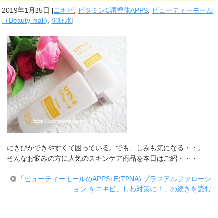
2019年1月25日
[
ニキビ
,
ビタミンC誘導体APPS
,
ビューティーモール
（Beauty mall)
,
化粧水
]
にきびができやすくて困っている。でも、しみも気になる・・。
そんなお悩みの方に人気のスキンケア商品を本日はご紹・・・
「ビューティーモールのAPPS+E(TPNA) プラスアルファローシ
ョン をニキビ、しわ対策に！」の続きを読む