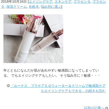
2018年10月16日
[
エイジングケア
,
スキンケア
,
プラセンタ
,
プラセン
タ
,
保湿クリーム
,
化粧水
,
悩み別に選ぶ
]
年とともになんだか肌があれやすい敏感肌になってしまってい
る。 でもエイジングケアもしたい。 そう悩み方に！敏感・・・
「ルーナス プラケアＥＱウォーター＆クリームで敏感肌ケア
もエイジングケアもできる」の続きを読む
以前の記事へ