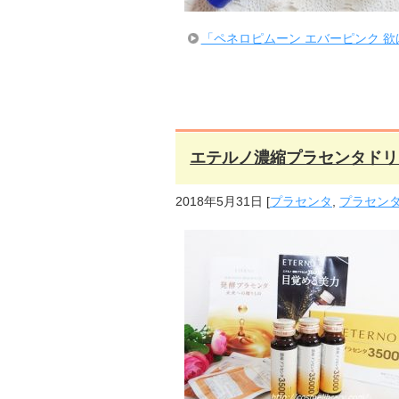
「ペネロピムーン エバーピンク 
エテルノ濃縮プラセンタドリ
2018年5月31日
[
プラセンタ
,
プラセン