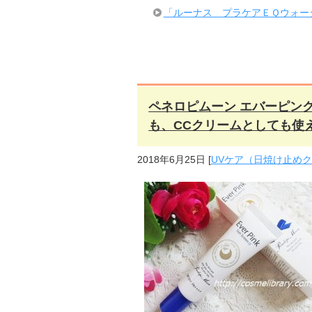
「ルーナス プラケアＥＱウォー
ペネロピムーン エバーピン
も、CCクリームとしても使
2018年6月25日
[
UVケア（日焼け止め