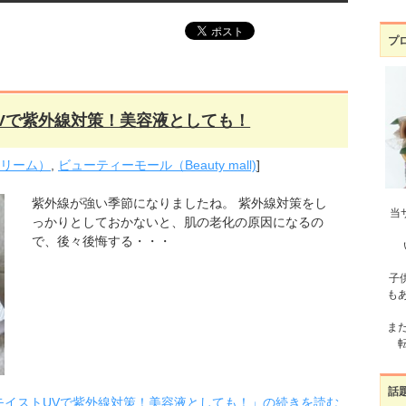
プ
Vで紫外線対策！美容液としても！
クリーム）
,
ビューティーモール（Beauty mall)
]
紫外線が強い季節になりましたね。 紫外線対策をし
当
っかりとしておかないと、肌の老化の原因になるの
で、後々後悔する・・・
子
も
ま
話
モイストUVで紫外線対策！美容液としても！」の続きを読む