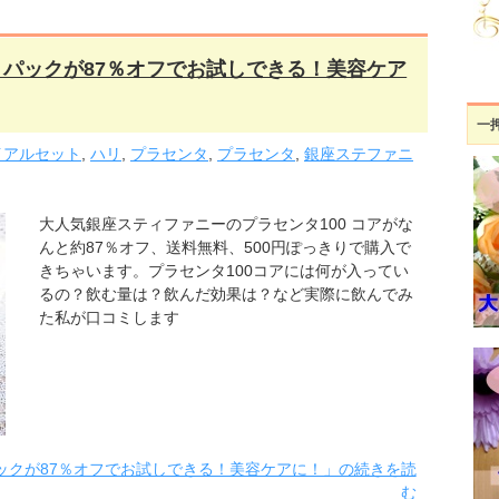
ートパックが87％オフでお試しできる！美容ケア
一
イアルセット
,
ハリ
,
プラセンタ
,
プラセンタ
,
銀座ステファニ
大人気銀座スティファニーのプラセンタ100 コアがな
んと約87％オフ、送料無料、500円ぽっきりで購入で
きちゃいます。プラセンタ100コアには何が入ってい
るの？飲む量は？飲んだ効果は？など実際に飲んでみ
た私が口コミします
パックが87％オフでお試しできる！美容ケアに！」の続きを読
む