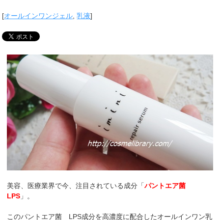
[
オールインワンジェル
,
乳液
]
美容、医療業界で今、注目されている成分「
パントエア菌
LPS
」。
このパントエア菌 LPS成分を高濃度に配合したオールインワン乳