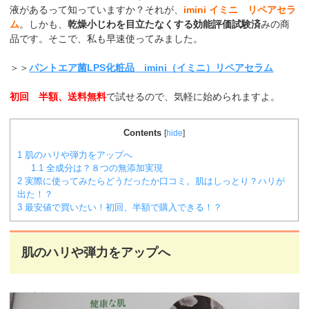
液があるって知っていますか？それが、
imini イミニ リペアセラ
ム
。しかも、
乾燥小じわを目立たなくする効能評価試験済
みの商
品です。そこで、私も早速使ってみました。
＞＞
パントエア菌LPS化粧品 imini（イミニ）リペアセラム
初回 半額、送料無料
で試せるので、気軽に始められますよ。
Contents
[
hide
]
1
肌のハリや弾力をアップへ
1.1
全成分は？８つの無添加実現
2
実際に使ってみたらどうだったか口コミ。肌はしっとり？ハリが
出た！？
3
最安値で買いたい！初回、半額で購入できる！？
肌のハリや弾力をアップへ