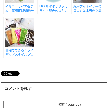
イミニ リペアセラ
LPSリポポリサッカ
薬用アットベリーの
ム 高濃度LPS配合
ライド配合のスキン
口コミは本当か？黒
でハリ、弾力のある
ケア商品はこれだ！
ずみ、二の腕のブツ
肌へ
イミニ リペアセラ
ブツに効果的？実際
ム
に使ってみた
自宅でできる！ライ
ザップスタイルプロ
グラムってどんなダ
イエット！？実際に
使ってみた！
コメントを残す
名前 (required)