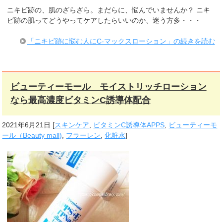
ニキビ跡の、肌のざらざら。まだらに、悩んでいませんか？ ニキ
ビ跡の肌ってどうやってケアしたらいいのか、迷う方多・・・
「ニキビ跡に悩む人にC-マックスローション」の続きを読む
ビューティーモール モイストリッチローション
なら最高濃度ビタミンC誘導体配合
2021年6月21日
[
スキンケア
,
ビタミンC誘導体APPS
,
ビューティーモ
ール（Beauty mall)
,
フラーレン
,
化粧水
]