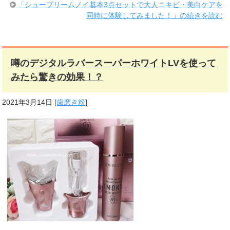
「シュープリームノイ基本3点セットで大人ニキビ・美白ケアを
同時に体験してみました！」の続きを読む
噂のデジタルラバースーパーホワイトLVを使って
みたら驚きの効果！？
2021年3月14日
[
歯磨き粉
]