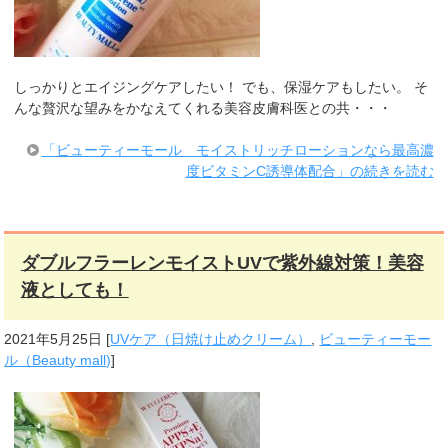
しっかりとエイジングケアしたい！ でも、保湿ケアもしたい。 そ
んな贅沢な望みをかなえてくれる美容皮膚科医との共・・・
「ビューティーモール モイストリッチローションなら最高濃
度ビタミンC誘導体配合」の続きを読む
ダブルフラーレンモイストUVで紫外線対策！美容
液としても！
2021年5月25日
[
UVケア（日焼け止めクリーム）
,
ビューティーモー
ル（Beauty mall)
]