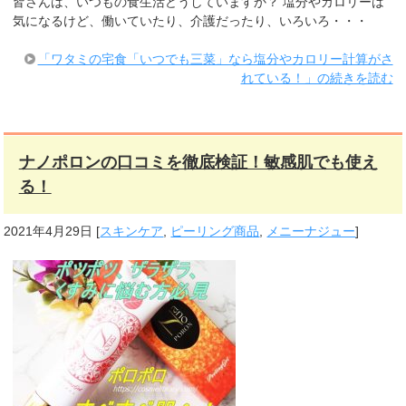
皆さんは、いつもの食生活どうしていますか？ 塩分やカロリーは
気になるけど、働いていたり、介護だったり、いろいろ・・・
「ワタミの宅食「いつでも三菜」なら塩分やカロリー計算がさ
れている！」の続きを読む
ナノポロンの口コミを徹底検証！敏感肌でも使え
る！
2021年4月29日
[
スキンケア
,
ピーリング商品
,
メニーナジュー
]