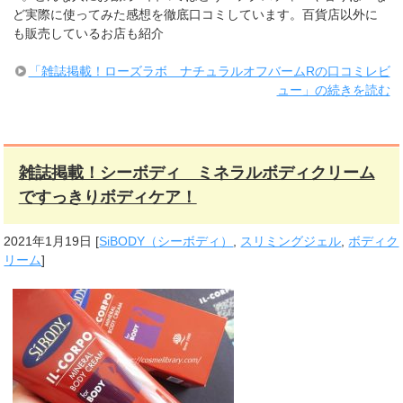
ど実際に使ってみた感想を徹底口コミしています。百貨店以外に
も販売しているお店も紹介
「雑誌掲載！ローズラボ ナチュラルオフバームRの口コミレビ
ュー」の続きを読む
雑誌掲載！シーボディ ミネラルボディクリーム
ですっきりボディケア！
2021年1月19日
[
SiBODY（シーボディ）
,
スリミングジェル
,
ボディク
リーム
]