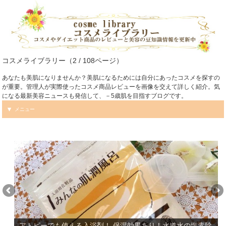
コスメライブラリー（2 / 108ページ）
あなたも美肌になりませんか？美肌になるためには自分にあったコスメを探すの
が重要。管理人が実際使ったコスメ商品レビューを画像を交えて詳しく紹介。気
になる最新美容ニュースも発信して、－5歳肌を目指すブログです。
メニュー
アトピーでも使える入浴剤！ 保湿効果あり！水道水の塩素除