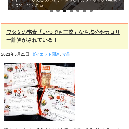
去までしてくれる！
ワタミの宅食「いつでも三菜」なら塩分やカロリ
ー計算がされている！
2021年5月21日
[
ダイエット関連
,
食品
]